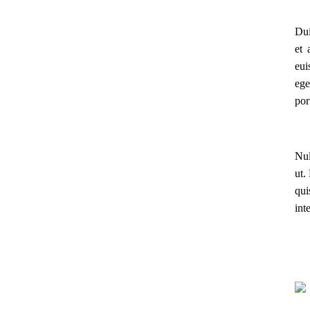
Dui
et 
eui
ege
por
Nul
ut.
qui
int