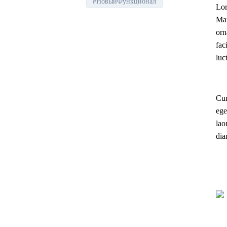
#НовыйФункционал
Lor
Mau
orn
fac
luc
Cur
ege
lao
dia