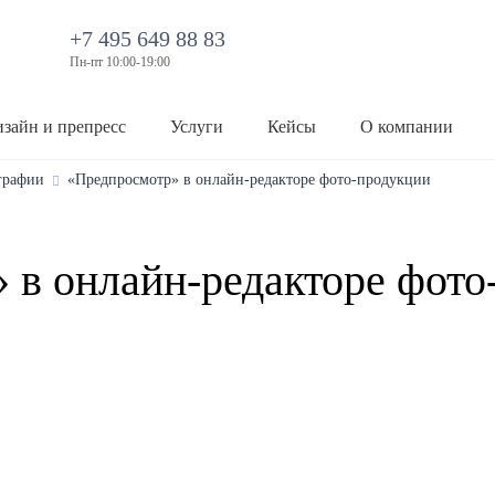
+7 495 649 88 83
Пн-пт 10:00-19:00
зайн и препресс
Услуги
Кейсы
О компании
графии
«Предпросмотр» в онлайн-редакторе фото-продукции
 в онлайн-редакторе фото