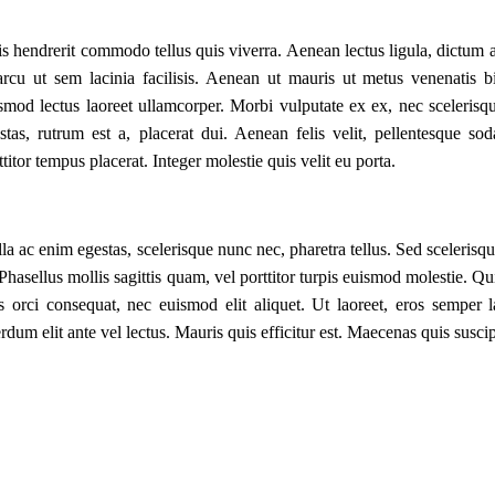
s hendrerit commodo tellus quis viverra. Aenean lectus ligula, dictum a
arcu ut sem lacinia facilisis. Aenean ut mauris ut metus venenatis
smod lectus laoreet ullamcorper. Morbi vulputate ex ex, nec sceleris
stas, rutrum est a, placerat dui. Aenean felis velit, pellentesque so
ttitor tempus placerat. Integer molestie quis velit eu porta.
la ac enim egestas, scelerisque nunc nec, pharetra tellus. Sed sceleris
 Phasellus mollis sagittis quam, vel porttitor turpis euismod molestie. 
s orci consequat, nec euismod elit aliquet. Ut laoreet, eros semper l
erdum elit ante vel lectus. Mauris quis efficitur est. Maecenas quis susci