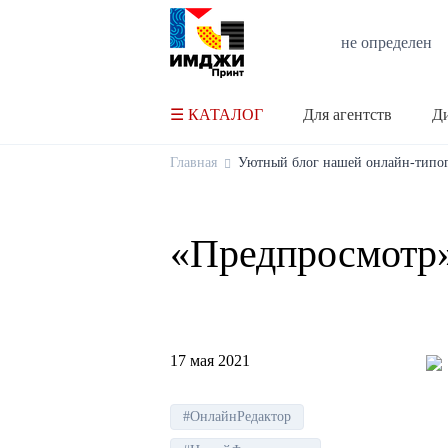
не определен
☰ КАТАЛОГ
Для агентств
Ди
Главная
Уютный блог нашей онлайн-типо
«Предпросмотр»
17 мая 2021
#ОнлайнРедактор