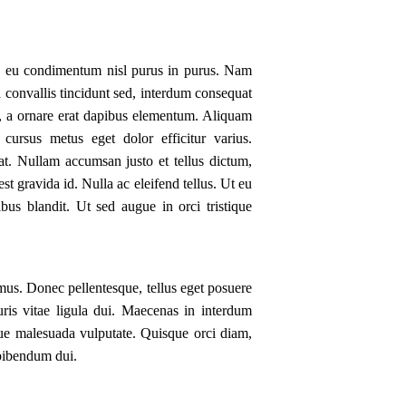
rci, eu condimentum nisl purus in purus. Nam
a convallis tincidunt sed, interdum consequat
, a ornare erat dapibus elementum. Aliquam
cursus metus eget dolor efficitur varius.
at. Nullam accumsan justo et tellus dictum,
t gravida id. Nulla ac eleifend tellus. Ut eu
bus blandit. Ut sed augue in orci tristique
mus. Donec pellentesque, tellus eget posuere
uris vitae ligula dui. Maecenas in interdum
ue malesuada vulputate. Quisque orci diam,
 bibendum dui.