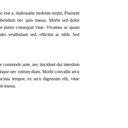
c erat a, malesuada molestie turpis. Praesent
 bibendum nec quis massa. Morbi sed dolor
que purus consequat vitae. Vivamus ac quam
dales vestibulum sed, efficitur ac nibh. Sed
que commodo ante, nec tincidunt dui interdum
Quisque nec rutrum diam. Morbi convallis arcu
acinia tempor, ex arcu dignissim elit, vitae
pit massa.