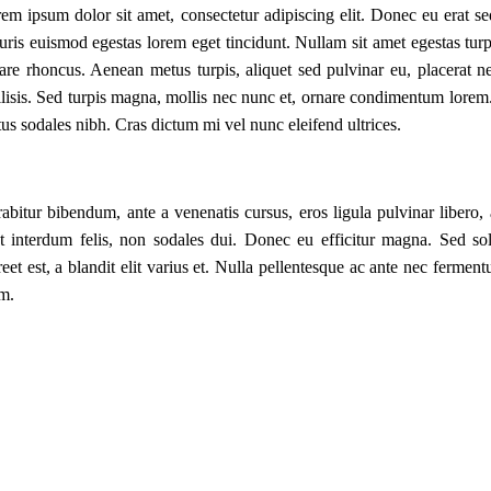
em ipsum dolor sit amet, consectetur adipiscing elit. Donec eu erat s
ris euismod egestas lorem eget tincidunt. Nullam sit amet egestas turpi
are rhoncus. Aenean metus turpis, aliquet sed pulvinar eu, placerat n
ilisis. Sed turpis magna, mollis nec nunc et, ornare condimentum lorem.
tus sodales nibh. Cras dictum mi vel nunc eleifend ultrices.
abitur bibendum, ante a venenatis cursus, eros ligula pulvinar libero
t interdum felis, non sodales dui. Donec eu efficitur magna. Sed solli
reet est, a blandit elit varius et. Nulla pellentesque ac ante nec ferme
m.