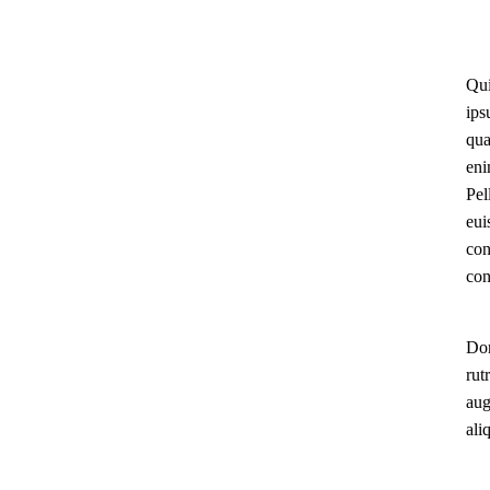
Qui
ips
qua
eni
Pel
eui
con
con
Don
rut
aug
ali