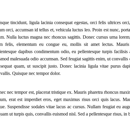
sque tincidunt, ligula lacinia consequat egestas, orci felis ultrices o
um orci, accumsan id tellus et, vehicula luctus leo. Proin est nunc, port
m. Nulla luctus magna nec rhoncus sagittis. Donec cursus urna lorem
m felis, elementum eu congue eu, mollis sit amet lectus. Mauris 
lentesque dapibus condimentum odio, eu pellentesque turpis facilisis 
smod malesuada odio accumsan. Sed feugiat sagittis enim, ut convallis es
sequat quam, ut suscipit justo. Donec lacinia ligula vitae purus dapi
vallis. Quisque nec tempor dolor.
ec nec tempor est, placerat tristique ex. Mauris pharetra rhoncus maxi
rum, erat est imperdiet eros, eget maximus risus orci quis lacus. Ma
ue. Suspendisse sodales vitae lacus ac cursus. Nullam feugiat eu aug
quam ut turpis quis, convallis euismod nisl. Sed a pellentesque risus, in